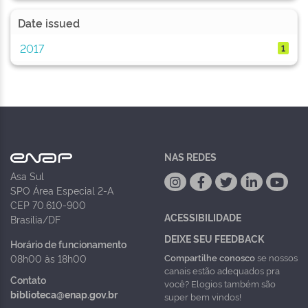
Date issued
2017
1
NAS REDES
Asa Sul
SPO Área Especial 2-A
CEP 70.610-900
ACESSIBILIDADE
Brasília/DF
DEIXE SEU FEEDBACK
Horário de funcionamento
Compartilhe conosco
se nossos
08h00 às 18h00
canais estão adequados pra
Contato
você? Elogios também são
biblioteca@enap.gov.br
super bem vindos!