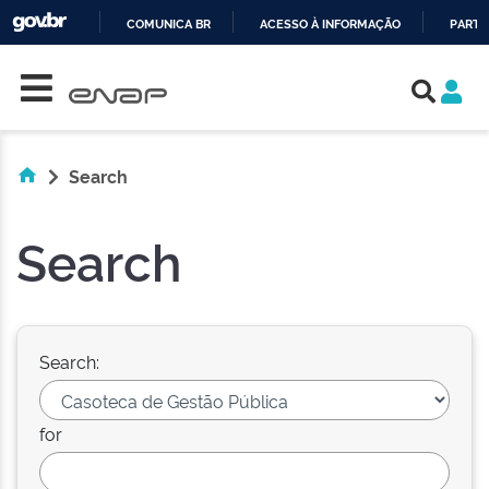
COMUNICA BR
ACESSO À INFORMAÇÃO
PARTI
Skip navigation
IR
PARA
O
CONTEÚDO
Search
Search
Search:
for