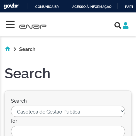
COMUNICA BR
ACESSO À INFORMAÇÃO
PARTI
Skip navigation
IR
PARA
O
CONTEÚDO
Search
Search
Search:
for