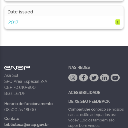
Date issued
2017
1
NAS REDES
Asa Sul
SPO Área Especial 2-A
CEP 70.610-900
ACESSIBILIDADE
Brasília/DF
DEIXE SEU FEEDBACK
Horário de funcionamento
Compartilhe conosco
se nossos
08h00 às 18h00
canais estão adequados pra
Contato
você? Elogios também são
biblioteca@enap.gov.br
super bem vindos!