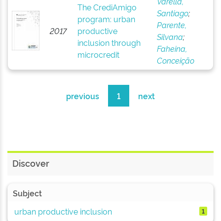
Varella,
The CrediAmigo
Santiago
;
program: urban
Parente,
2017
productive
Silvana
;
inclusion through
Faheina,
microcredit
Conceição
previous
1
next
Discover
Subject
urban productive inclusion
1