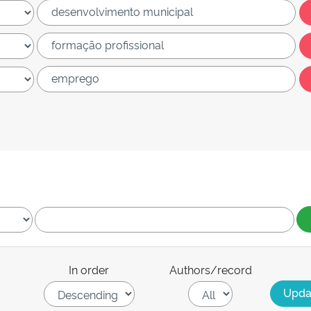
In order
Authors/record