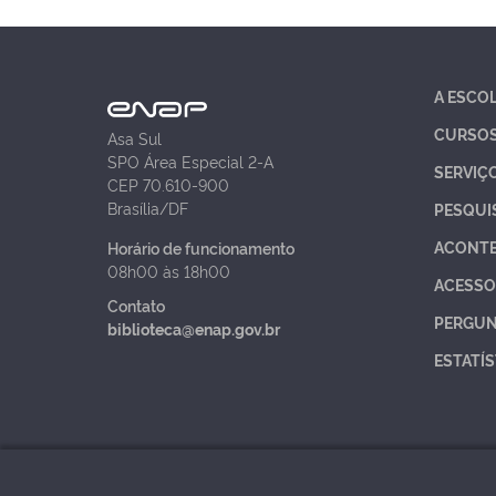
A ESCO
CURSO
Asa Sul
SPO Área Especial 2-A
SERVIÇ
CEP 70.610-900
Brasília/DF
PESQUI
ACONT
Horário de funcionamento
08h00 às 18h00
ACESSO
Contato
PERGUN
biblioteca@enap.gov.br
ESTATÍS