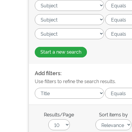
Start a new search
Add filters:
Use filters to refine the search results.
Results/Page
Sort items by