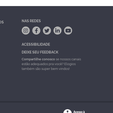
NAS REDES
OS
ACESSIBILIDADE
DEIXE SEU FEEDBACK
Compartilhe conosco
se nossos canais
estão adequados pra você? Elogios
também são super bem vindos!