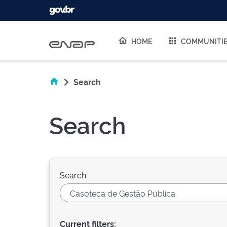
Skip navigation
HOME
COMMUNITI
Search
Search
Search:
Current filters: