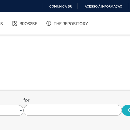
COMUNICA BR
ACESSO À INFORMAÇÃO
IR
PARA
ES
BROWSE
THE REPOSITORY
O
CONTEÚDO
for