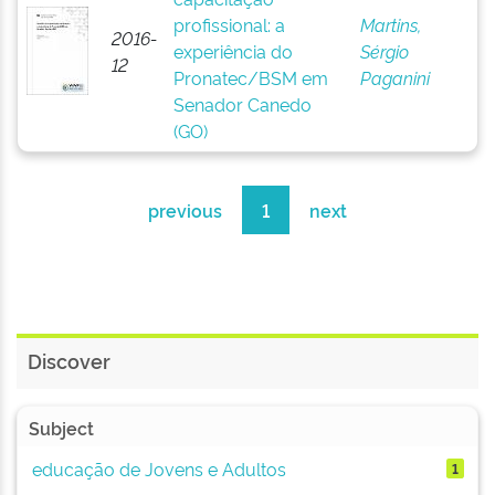
profissional: a
Martins,
2016-
experiência do
Sérgio
12
Pronatec/BSM em
Paganini
Senador Canedo
(GO)
previous
1
next
Discover
Subject
educação de Jovens e Adultos
1