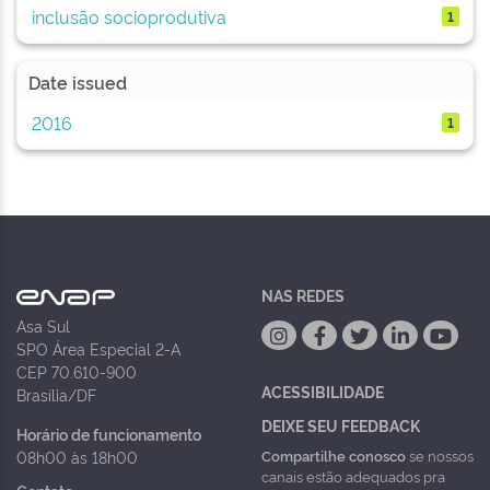
inclusão socioprodutiva
1
Date issued
2016
1
NAS REDES
Asa Sul
SPO Área Especial 2-A
CEP 70.610-900
ACESSIBILIDADE
Brasília/DF
DEIXE SEU FEEDBACK
Horário de funcionamento
Compartilhe conosco
se nossos
08h00 às 18h00
canais estão adequados pra