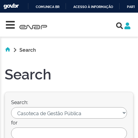
COMUNICA BR
ACESSO À INFORMAÇÃO
PARTI
Skip navigation
IR
PARA
O
CONTEÚDO
Search
Search
Search:
for