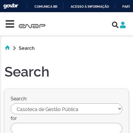
COMUNICA BR
ACESSO À INFORMAÇÃO
PARTI
Skip navigation
IR
PARA
O
CONTEÚDO
Search
Search
Search:
for