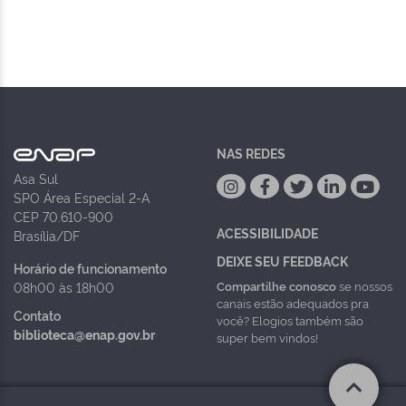
NAS REDES
Asa Sul
SPO Área Especial 2-A
CEP 70.610-900
ACESSIBILIDADE
Brasília/DF
DEIXE SEU FEEDBACK
Horário de funcionamento
Compartilhe conosco
se nossos
08h00 às 18h00
canais estão adequados pra
Contato
você? Elogios também são
biblioteca@enap.gov.br
super bem vindos!