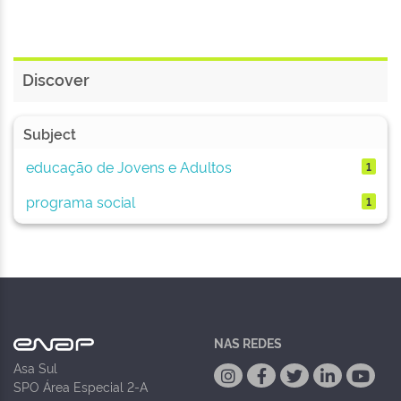
Discover
Subject
educação de Jovens e Adultos
1
programa social
1
NAS REDES
Asa Sul
SPO Área Especial 2-A