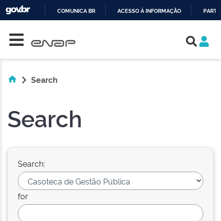
COMUNICA BR
ACESSO À INFORMAÇÃO
PARTI
Skip navigation
IR
PARA
O
CONTEÚDO
Search
Search
Search:
for