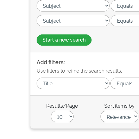
Start a new search
Add filters:
Use filters to refine the search results.
Results/Page
Sort items by