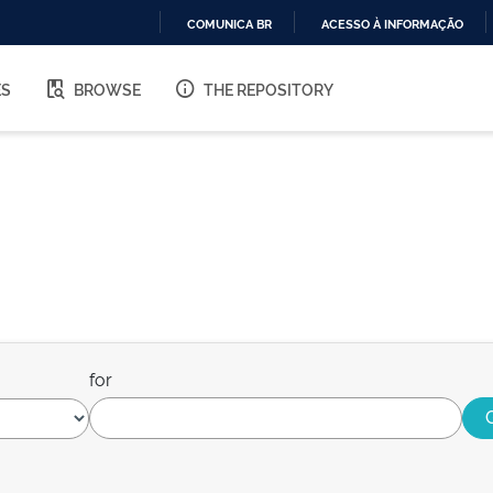
COMUNICA BR
ACESSO À INFORMAÇÃO
IR
PARA
ES
BROWSE
THE REPOSITORY
O
CONTEÚDO
for