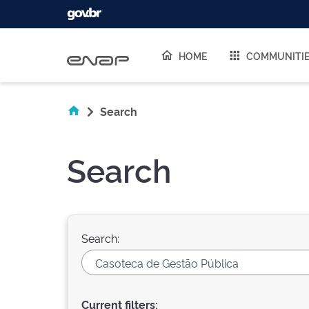
Skip navigation
HOME
COMMUNITI
Search
Search
Search:
Current filters: