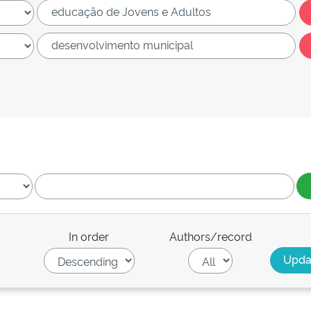
In order
Authors/record