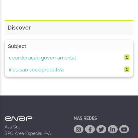
Discover
Subject
coordenação governamental
1
inclusão socioprodutiva
1
NAS REDES
Asa Sul
SPO Área Especial 2-A