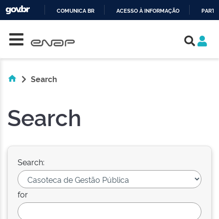
COMUNICA BR
ACESSO À INFORMAÇÃO
PARTI
Skip navigation
IR
PARA
O
CONTEÚDO
Search
Search
Search:
for