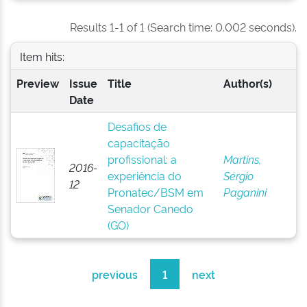
Results 1-1 of 1 (Search time: 0.002 seconds).
Item hits:
Preview
Issue
Title
Author(s)
Date
Desafios de
capacitação
profissional: a
Martins,
2016-
experiência do
Sérgio
12
Pronatec/BSM em
Paganini
Senador Canedo
(GO)
previous
1
next