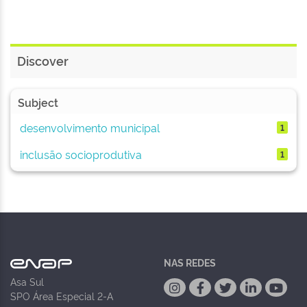
Discover
Subject
desenvolvimento municipal
1
inclusão socioprodutiva
1
NAS REDES
Asa Sul
SPO Área Especial 2-A