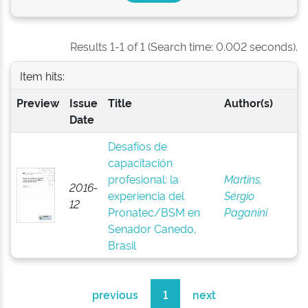
Results 1-1 of 1 (Search time: 0.002 seconds).
Item hits:
Preview
Issue
Title
Author(s)
Date
Desafíos de
capacitación
profesional: la
Martins,
2016-
experiencia del
Sérgio
12
Pronatec/BSM en
Paganini
Senador Canedo,
Brasil
previous
1
next