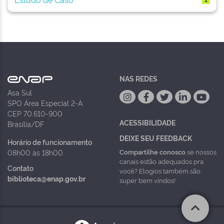
NAS REDES
Asa Sul
SPO Área Especial 2-A
CEP 70.610-900
ACESSIBILIDADE
Brasília/DF
DEIXE SEU FEEDBACK
Horário de funcionamento
Compartilhe conosco
se nossos
08h00 às 18h00
canais estão adequados pra
Contato
você? Elogios também são
biblioteca@enap.gov.br
super bem vindos!