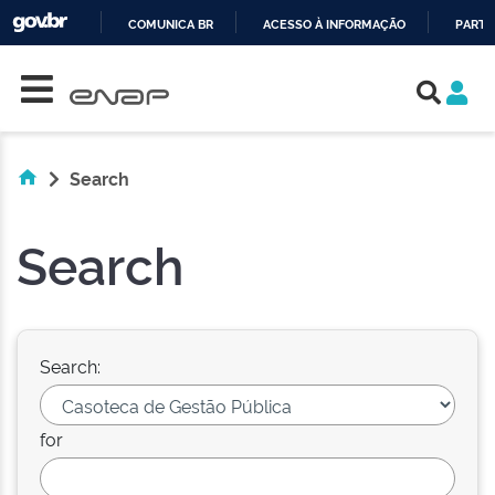
COMUNICA BR
ACESSO À INFORMAÇÃO
PARTI
Skip navigation
IR
PARA
O
CONTEÚDO
Search
Search
Search:
for