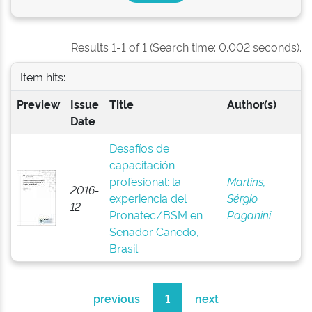
Results 1-1 of 1 (Search time: 0.002 seconds).
Item hits:
Preview
Issue
Title
Author(s)
Date
Desafíos de
capacitación
profesional: la
Martins,
2016-
experiencia del
Sérgio
12
Pronatec/BSM en
Paganini
Senador Canedo,
Brasil
previous
1
next