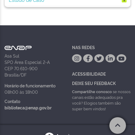
NAS REDES
Asa Sul
SPO Área Especial 2-A
CEP 70.610-900
ACESSIBILIDADE
Brasília/DF
DEIXE SEU FEEDBACK
Horário de funcionamento
Compartilhe conosco
se nossos
08h00 às 18h00
canais estão adequados pra
Contato
você? Elogios também são
biblioteca@enap.gov.br
super bem vindos!