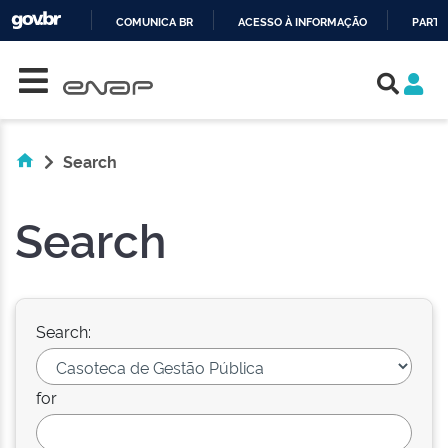
COMUNICA BR
ACESSO À INFORMAÇÃO
PARTI
Skip navigation
IR
PARA
O
CONTEÚDO
Search
Search
Search:
for