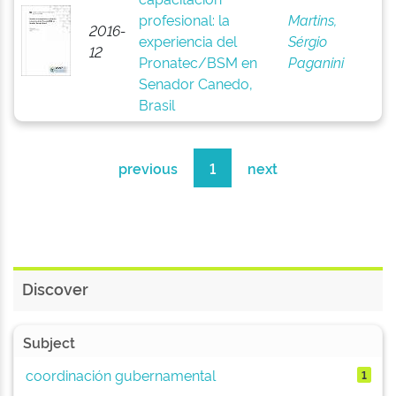
profesional: la
Martins,
2016-
experiencia del
Sérgio
12
Pronatec/BSM en
Paganini
Senador Canedo,
Brasil
previous
1
next
Discover
Subject
coordinación gubernamental
1