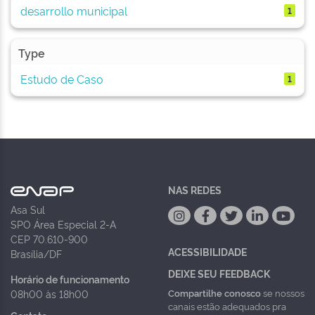
desarrollo municipal
1
Type
Estudo de Caso
1
NAS REDES
Asa Sul
SPO Área Especial 2-A
CEP 70.610-900
ACESSIBILIDADE
Brasília/DF
DEIXE SEU FEEDBACK
Horário de funcionamento
Compartilhe conosco
se nossos
08h00 às 18h00
canais estão adequados pra