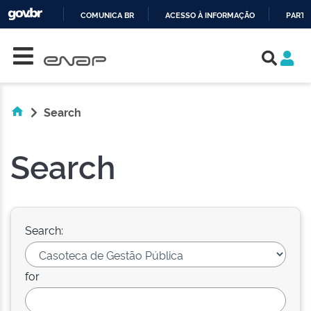
COMUNICA BR
ACESSO À INFORMAÇÃO
PARTI
Skip navigation
IR
PARA
O
CONTEÚDO
Search
Search
Search:
for