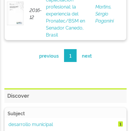
profesional: la
Martins,
2016-
experiencia del
Sérgio
12
Pronatec/BSM en
Paganini
Senador Canedo,
Brasil
previous
1
next
Discover
Subject
desarrollo municipal
1