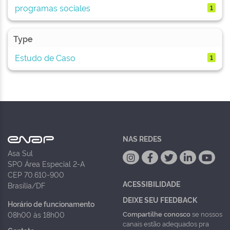
programas sociales
1
Type
Estudo de Caso
1
NAS REDES
Asa Sul
SPO Área Especial 2-A
CEP 70.610-900
ACESSIBILIDADE
Brasília/DF
DEIXE SEU FEEDBACK
Horário de funcionamento
Compartilhe conosco
se nossos
08h00 às 18h00
canais estão adequados pra