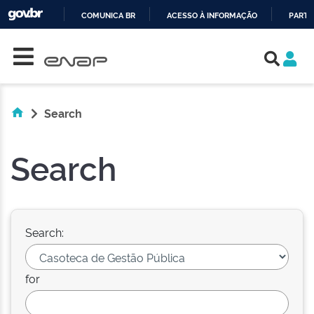
COMUNICA BR
ACESSO À INFORMAÇÃO
PARTI
Skip navigation
IR
PARA
O
CONTEÚDO
Search
Search
Search:
for