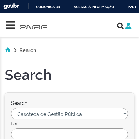
COMUNICA BR
ACESSO À INFORMAÇÃO
PARTI
Skip navigation
IR
PARA
O
CONTEÚDO
Search
Search
Search:
for