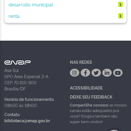
desarrollo municipal
1
renta
1
NAS REDES
Asa Sul
SPO Área Especial 2-A
CEP 70.610-900
ACESSIBILIDADE
Brasília/DF
DEIXE SEU FEEDBACK
Horário de funcionamento
Compartilhe conosco
se nossos
08h00 às 18h00
canais estão adequados pra
Contato
você? Elogios também são
biblioteca@enap.gov.br
super bem vindos!