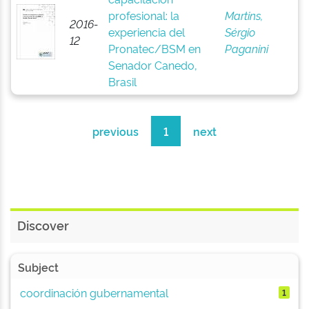
profesional: la
Martins,
2016-
experiencia del
Sérgio
12
Pronatec/BSM en
Paganini
Senador Canedo,
Brasil
previous
1
next
Discover
Subject
coordinación gubernamental
1