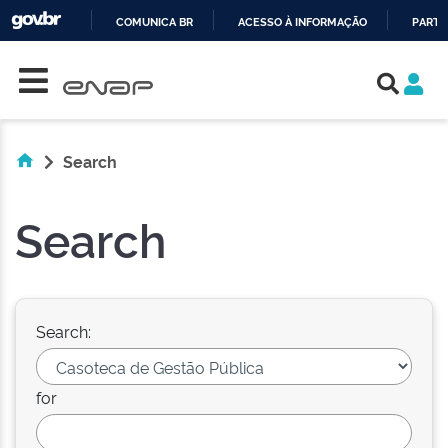
COMUNICA BR
ACESSO À INFORMAÇÃO
PARTI
Skip navigation
IR
PARA
O
CONTEÚDO
Search
Search
Search:
for