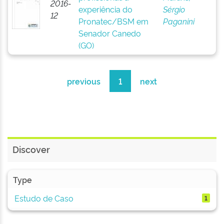
2016-
experiência do
Sérgio
12
Pronatec/BSM em
Paganini
Senador Canedo
(GO)
previous
1
next
Discover
Type
Estudo de Caso
1