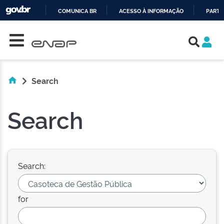
COMUNICA BR
ACESSO À INFORMAÇÃO
PARTI
Skip navigation
IR
PARA
O
CONTEÚDO
Search
Search
Search:
for