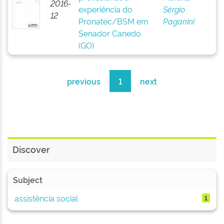
2016-
experiência do
Sérgio
12
Pronatec/BSM em
Paganini
Senador Canedo
(GO)
previous
1
next
Discover
Subject
assistência social
1