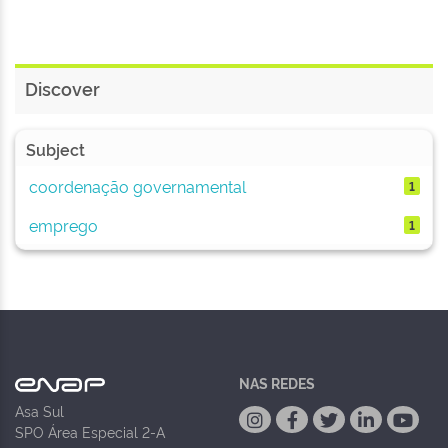
Discover
Subject
coordenação governamental
1
emprego
1
NAS REDES
Asa Sul
SPO Área Especial 2-A