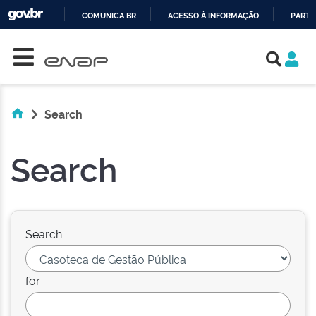
COMUNICA BR
ACESSO À INFORMAÇÃO
PARTI
Skip navigation
IR
PARA
O
CONTEÚDO
Search
Search
Search:
for