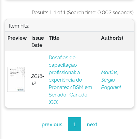
Results 1-1 of 1 (Search time: 0.002 seconds).
Item hits:
Preview
Issue
Title
Author(s)
Date
Desafios de
capacitação
profissional: a
Martins,
2016-
experiência do
Sérgio
12
Pronatec/BSM em
Paganini
Senador Canedo
(GO)
previous
1
next