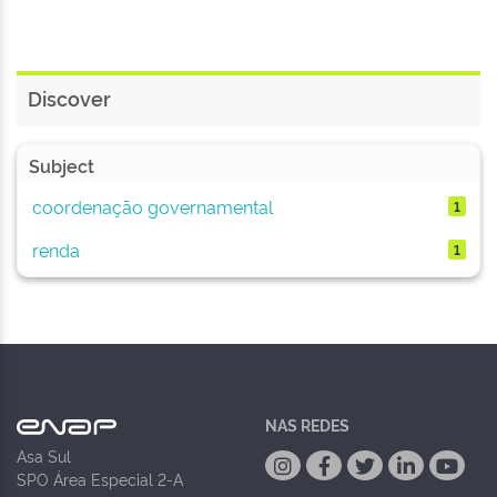
Discover
Subject
coordenação governamental
1
renda
1
NAS REDES
Asa Sul
SPO Área Especial 2-A