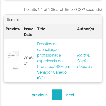
Results 1-1 of 1 (Search time: 0.002 seconds).
Item hits:
Preview
Issue
Title
Author(s)
Date
Desafios de
capacitação
profissional: a
Martins,
2016-
experiência do
Sérgio
12
Pronatec/BSM em
Paganini
Senador Canedo
(GO)
previous
1
next