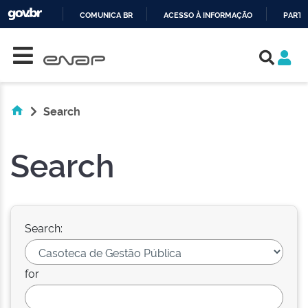
COMUNICA BR
ACESSO À INFORMAÇÃO
PARTI
Skip navigation
IR
PARA
O
CONTEÚDO
Search
Search
Search:
for