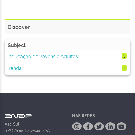
Discover
Subject
educação de Jovens e Adultos
1
renda
1
NAS REDES
Asa Sul
SPO Área Especial 2-A