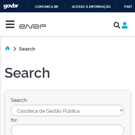
COMUNICA BR
ACESSO À INFORMAÇÃO
PARTI
Skip navigation
IR
PARA
O
CONTEÚDO
Search
Search
Search:
for