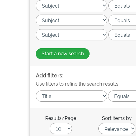
Start a new search
Add filters:
Use filters to refine the search results.
Results/Page
Sort items by