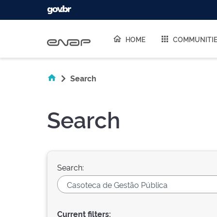
Skip navigation
HOME
COMMUNITI
Search
Search
Search:
Current filters: