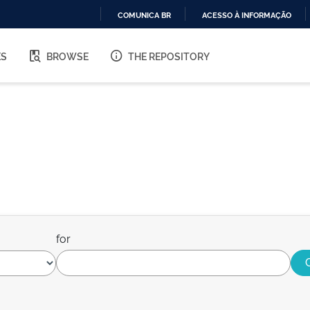
COMUNICA BR
ACESSO À INFORMAÇÃO
IR
PARA
ES
BROWSE
THE REPOSITORY
O
CONTEÚDO
for