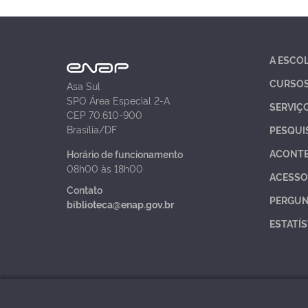
A ESCO
CURSO
Asa Sul
SPO Área Especial 2-A
SERVIÇ
CEP 70.610-900
Brasília/DF
PESQUI
ACONT
Horário de funcionamento
08h00 às 18h00
ACESSO
Contato
PERGUN
biblioteca@enap.gov.br
ESTATÍS