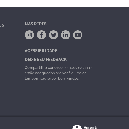
NAS REDES
OS
ACESSIBILIDADE
DEIXE SEU FEEDBACK
Compartilhe conosco
se nossos canais
estão adequados pra você? Elogios
também são super bem vindos!