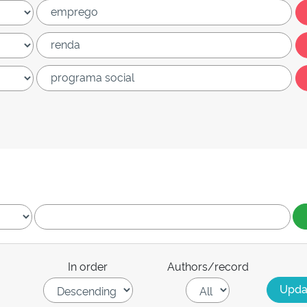
In order
Authors/record