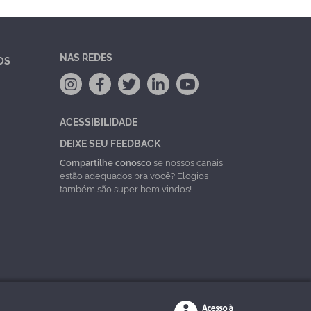
NAS REDES
OS
ACESSIBILIDADE
DEIXE SEU FEEDBACK
Compartilhe conosco
se nossos canais
estão adequados pra você? Elogios
também são super bem vindos!