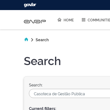
Skip navigation
HOME
COMMUNITI
Search
Search
Search:
Current filters: