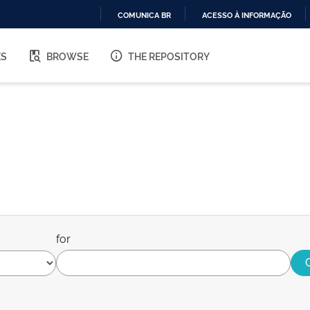
COMUNICA BR
ACESSO À INFORMAÇÃO
IR
PARA
ES
BROWSE
THE REPOSITORY
O
CONTEÚDO
for