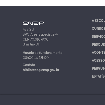
A ESCO
CURSO
Asa Sul
SPO Área Especial 2-A
SERVIÇ
CEP 70.610-900
Brasília/DF
PESQUI
ACONT
Horário de funcionamento
08h00 às 18h00
ACESSO
Contato
PERGUN
biblioteca@enap.gov.br
ESTATÍS