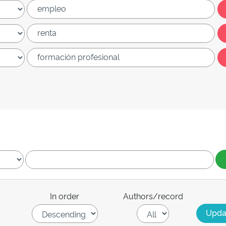
In order
Authors/record