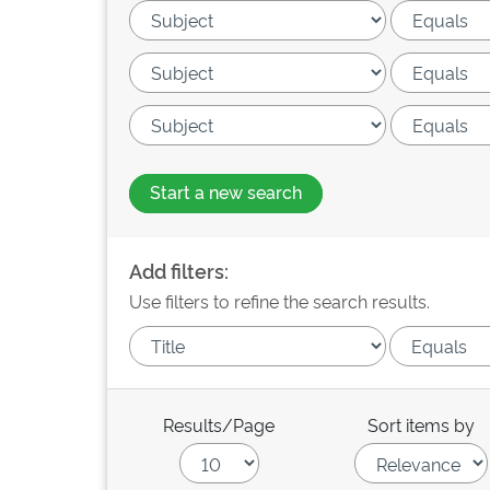
Start a new search
Add filters:
Use filters to refine the search results.
Results/Page
Sort items by