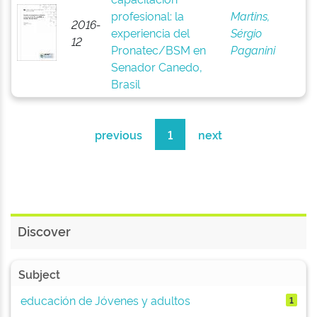
profesional: la
Martins,
2016-
experiencia del
Sérgio
12
Pronatec/BSM en
Paganini
Senador Canedo,
Brasil
previous
1
next
Discover
Subject
educación de Jóvenes y adultos
1