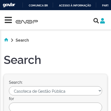
COMUNICA BR
ACESSO À INFORMAÇÃO
PARTI
Skip navigation
IR
PARA
O
CONTEÚDO
Search
Search
Search:
for