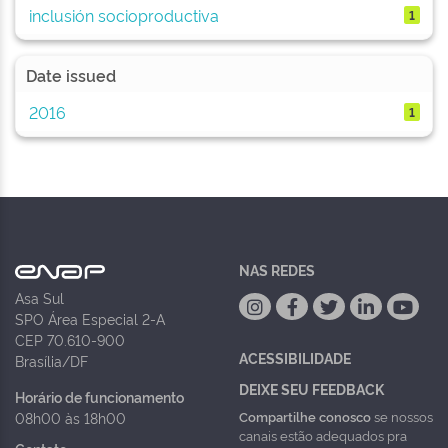
inclusión socioproductiva
1
Date issued
2016
1
NAS REDES
Asa Sul
SPO Área Especial 2-A
CEP 70.610-900
ACESSIBILIDADE
Brasília/DF
DEIXE SEU FEEDBACK
Horário de funcionamento
Compartilhe conosco
se nossos
08h00 às 18h00
canais estão adequados pra