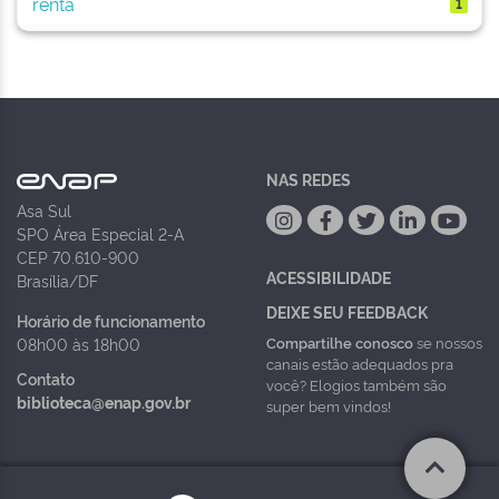
renta
1
NAS REDES
Asa Sul
SPO Área Especial 2-A
CEP 70.610-900
ACESSIBILIDADE
Brasília/DF
DEIXE SEU FEEDBACK
Horário de funcionamento
Compartilhe conosco
se nossos
08h00 às 18h00
canais estão adequados pra
Contato
você? Elogios também são
biblioteca@enap.gov.br
super bem vindos!