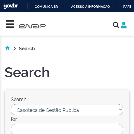
COMUNICA BR
ACESSO À INFORMAÇÃO
PARTI
Skip navigation
IR
PARA
O
CONTEÚDO
Search
Search
Search:
for