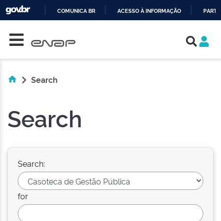
COMUNICA BR
ACESSO À INFORMAÇÃO
PARTI
Skip navigation
IR
PARA
O
CONTEÚDO
Search
Search
Search:
for