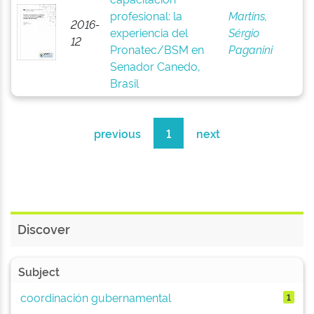
profesional: la
Martins,
2016-
experiencia del
Sérgio
12
Pronatec/BSM en
Paganini
Senador Canedo,
Brasil
previous
1
next
Discover
Subject
coordinación gubernamental
1