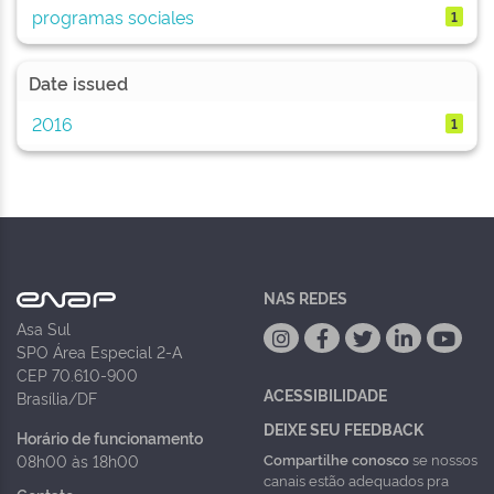
programas sociales
1
Date issued
2016
1
NAS REDES
Asa Sul
SPO Área Especial 2-A
CEP 70.610-900
ACESSIBILIDADE
Brasília/DF
DEIXE SEU FEEDBACK
Horário de funcionamento
Compartilhe conosco
se nossos
08h00 às 18h00
canais estão adequados pra