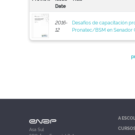
Date
2016-
Desafíos de capacitación pro
12
Pronatec/BSM en Senador C
p
A ESCO
CURSO
Asa Sul