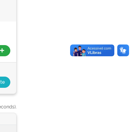
econds).