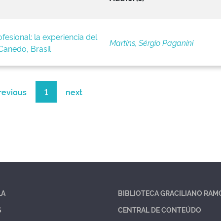
fesional: la experiencia del
Martins, Sérgio Paganini
anedo, Brasil
revious
1
next
LA
BIBLIOTECA GRACILIANO RAM
S
CENTRAL DE CONTEÚDO