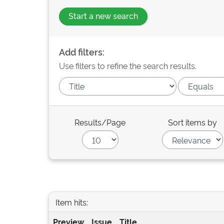
Start a new search
Add filters:
Use filters to refine the search results.
Results/Page
Sort items by
Item hits:
Preview
Issue
Title