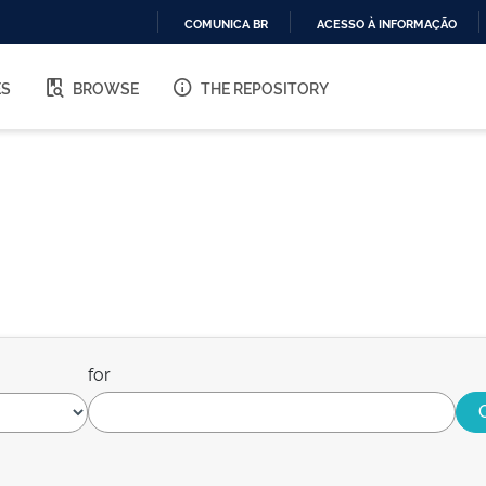
COMUNICA BR
ACESSO À INFORMAÇÃO
IR
PARA
ES
BROWSE
THE REPOSITORY
O
CONTEÚDO
for