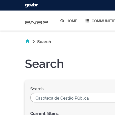
Skip navigation
HOME
COMMUNITI
Search
Search
Search:
Current filters: