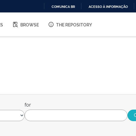
COMUNICA BR
ACESSO À INFORMAÇÃO
IR
PARA
ES
BROWSE
THE REPOSITORY
O
CONTEÚDO
for