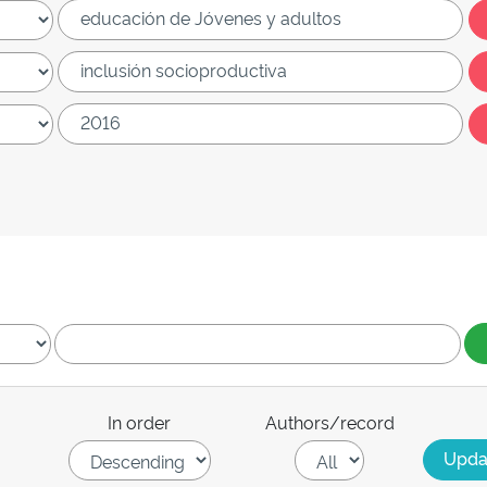
In order
Authors/record