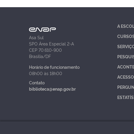
A ESCO
CURSO
Asa Sul
SPO Área Especial 2-A
SERVIÇ
CEP 70.610-900
Brasília/DF
PESQUI
ACONT
Horário de funcionamento
08h00 às 18h00
ACESSO
Contato
PERGUN
biblioteca@enap.gov.br
ESTATÍS