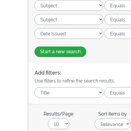
Start a new search
Add filters:
Use filters to refine the search results.
Results/Page
Sort items by