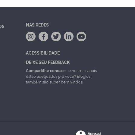
NAS REDES
OS
ACESSIBILIDADE
DEIXE SEU FEEDBACK
Compartilhe conosco
se nossos canais
estão adequados pra você? Elogios
também são super bem vindos!