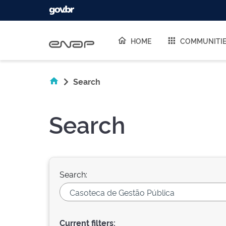
Skip navigation
HOME
COMMUNITI
Search
Search
Search:
Current filters: