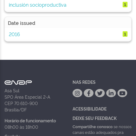
inclusión socioproductiva
1
Date issued
2016
1
NAS REDES
Asa Sul
SPO Área Especial 2-A
CEP 70.610-900
ACESSIBILIDADE
Brasília/DF
DEIXE SEU FEEDBACK
Horário de funcionamento
Compartilhe conosco
se nossos
08h00 às 18h00
canais estão adequados pra