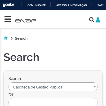
COMUNICA BR
ACESSO À INFORMAÇÃO
PARTI
Skip navigation
IR
PARA
O
CONTEÚDO
Search
Search
Search:
for