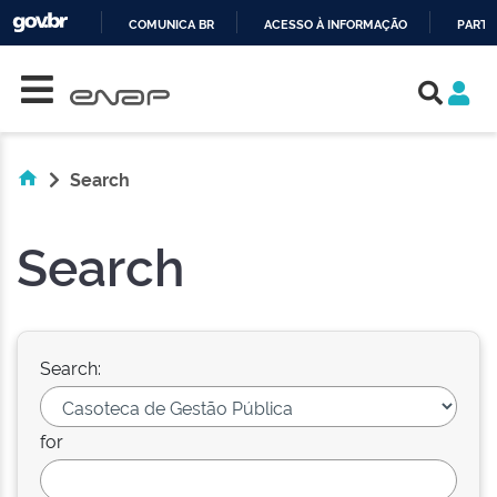
COMUNICA BR
ACESSO À INFORMAÇÃO
PARTI
Skip navigation
IR
PARA
O
CONTEÚDO
Search
Search
Search:
for