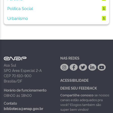
Política Social
1
Urbanismo
1
NAS REDES
Asa Sul
SPO Área Especial 2-A
CEP 70.610-900
ACESSIBILIDADE
Brasília/DF
DEIXE SEU FEEDBACK
Horário de funcionamento
Compartilhe conosco
se nossos
08h00 às 18h00
canais estão adequados pra
Contato
você? Elogios também são
biblioteca@enap.gov.br
super bem vindos!