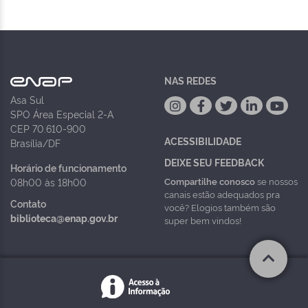
NAS REDES
Asa Sul
SPO Área Especial 2-A
CEP 70.610-900
ACESSIBILIDADE
Brasília/DF
DEIXE SEU FEEDBACK
Horário de funcionamento
Compartilhe conosco
se nossos
08h00 às 18h00
canais estão adequados pra
Contato
você? Elogios também são
biblioteca@enap.gov.br
super bem vindos!