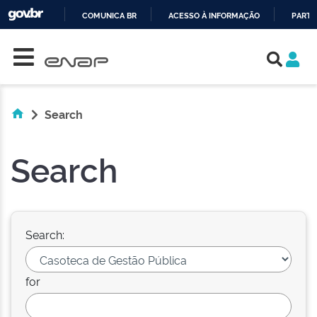
COMUNICA BR
ACESSO À INFORMAÇÃO
PARTI
Skip navigation
IR
PARA
O
CONTEÚDO
Search
Search
Search:
for