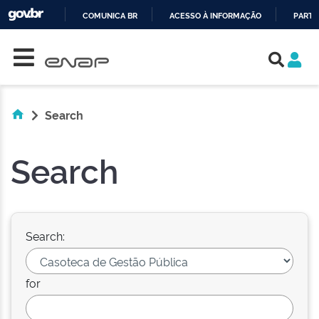
COMUNICA BR
ACESSO À INFORMAÇÃO
PARTI
Skip navigation
IR
PARA
O
CONTEÚDO
Search
Search
Search:
for