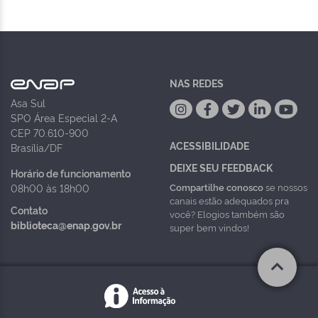
NAS REDES
Asa Sul
SPO Área Especial 2-A
CEP 70.610-900
ACESSIBILIDADE
Brasília/DF
DEIXE SEU FEEDBACK
Horário de funcionamento
Compartilhe conosco
se nossos
08h00 às 18h00
canais estão adequados pra
Contato
você? Elogios também são
biblioteca@enap.gov.br
super bem vindos!