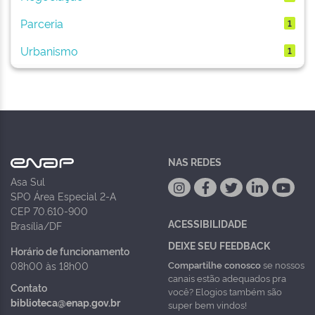
Parceria
1
Urbanismo
1
NAS REDES
Asa Sul
SPO Área Especial 2-A
CEP 70.610-900
ACESSIBILIDADE
Brasília/DF
DEIXE SEU FEEDBACK
Horário de funcionamento
Compartilhe conosco
se nossos
08h00 às 18h00
canais estão adequados pra
Contato
você? Elogios também são
biblioteca@enap.gov.br
super bem vindos!