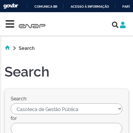
COMUNICA BR
ACESSO À INFORMAÇÃO
PARTI
Skip navigation
IR
PARA
O
CONTEÚDO
Search
Search
Search:
for