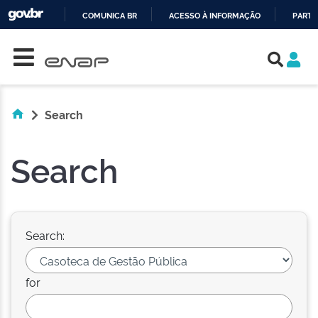
COMUNICA BR
ACESSO À INFORMAÇÃO
PARTI
Skip navigation
IR
PARA
O
CONTEÚDO
Search
Search
Search:
for