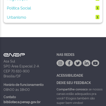
Política Social
1
Urbanismo
1
NAS REDES
Asa Sul
SPO Área Especial 2-A
CEP 70.610-900
ACESSIBILIDADE
Brasília/DF
DEIXE SEU FEEDBACK
Horário de funcionamento
Compartilhe conosco
se nossos
08h00 às 18h00
canais estão adequados pra
Contato
você? Elogios também são
biblioteca@enap.gov.br
super bem vindos!