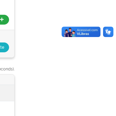
econds).