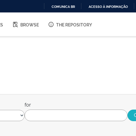
COMUNICA BR
ACESSO À INFORMAÇÃO
IR
PARA
ES
BROWSE
THE REPOSITORY
O
CONTEÚDO
for