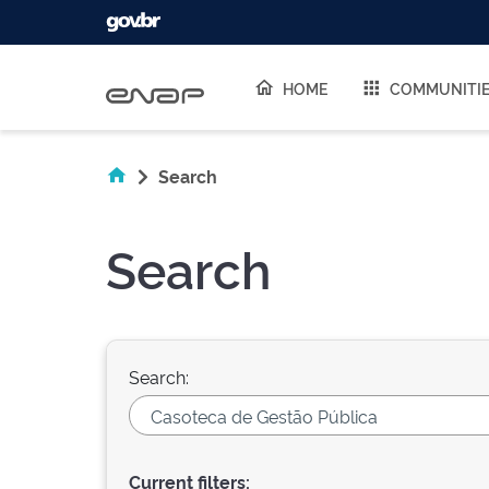
Skip navigation
HOME
COMMUNITI
Search
Search
Search:
Current filters: