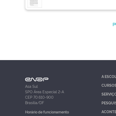
p
A ESCO
CURSO
Asa Sul
SPO Área Especial 2-A
SERVIÇ
CEP 70.610-900
Brasília/DF
PESQUI
ACONT
Horário de funcionamento