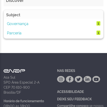
Discover
Subject
Governança
1
Parceria
1
NAS REDES
Asa Sul
SPO Área Especial 2-A
CEP 70.610-900
ACESSIBILIDADE
Brasília/DF
DEIXE SEU FEEDBACK
Horário de funcionamento
Compartilhe conosco
se nossos
08h00 às 18h00