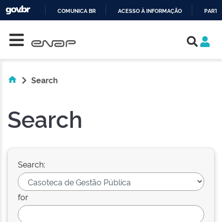
COMUNICA BR
ACESSO À INFORMAÇÃO
PARTI
Skip navigation
IR
PARA
O
CONTEÚDO
Search
Search
Search:
for