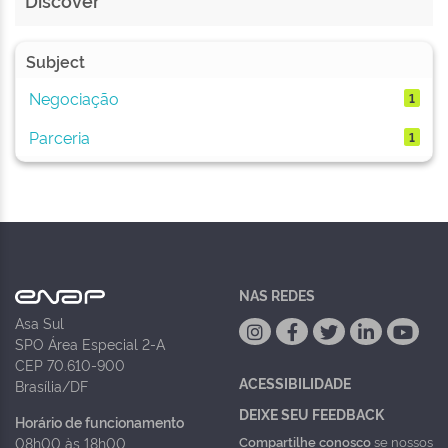
Discover
Subject
Negociação
1
Parceria
1
NAS REDES
Asa Sul
SPO Área Especial 2-A
CEP 70.610-900
ACESSIBILIDADE
Brasília/DF
DEIXE SEU FEEDBACK
Horário de funcionamento
Compartilhe conosco
se nossos
08h00 às 18h00