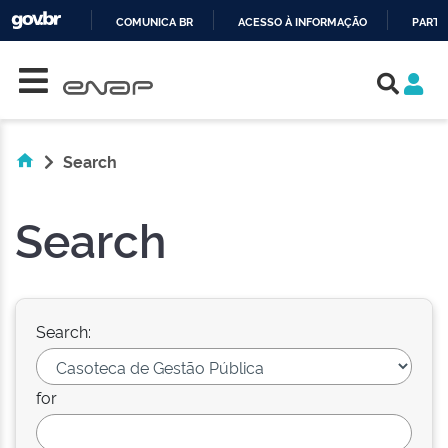
COMUNICA BR
ACESSO À INFORMAÇÃO
PARTI
Skip navigation
IR
PARA
O
CONTEÚDO
Search
Search
Search:
for