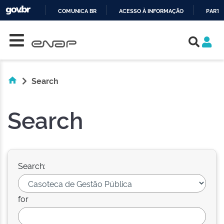
COMUNICA BR
ACESSO À INFORMAÇÃO
PARTI
Skip navigation
IR
PARA
O
CONTEÚDO
Search
Search
Search:
for