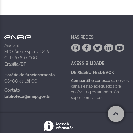
NAS REDES
Asa Sul
SPO Área Especial 2-A
CEP 70.610-900
ACESSIBILIDADE
Brasília/DF
DEIXE SEU FEEDBACK
Horário de funcionamento
Compartilhe conosco
se nossos
08h00 às 18h00
canais estão adequados pra
Contato
você? Elogios também são
biblioteca@enap.gov.br
super bem vindos!