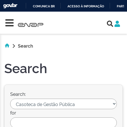
COMUNICA BR
ACESSO À INFORMAÇÃO
PARTI
Skip navigation
IR
PARA
O
CONTEÚDO
Search
Search
Search:
for