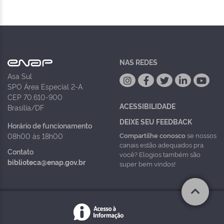
NAS REDES
Asa Sul
SPO Área Especial 2-A
CEP 70.610-900
ACESSIBILIDADE
Brasília/DF
DEIXE SEU FEEDBACK
Horário de funcionamento
Compartilhe conosco
se nossos
08h00 às 18h00
canais estão adequados pra
Contato
você? Elogios também são
biblioteca@enap.gov.br
super bem vindos!