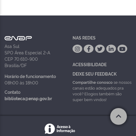
NAS REDES
Asa Sul
SPO Área Especial 2-A
CEP 70.610-900
ACESSIBILIDADE
Brasília/DF
DEIXE SEU FEEDBACK
Horário de funcionamento
Compartilhe conosco
se nossos
08h00 às 18h00
canais estão adequados pra
Contato
você? Elogios também são
biblioteca@enap.gov.br
super bem vindos!