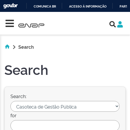
COMUNICA BR
ACESSO À INFORMAÇÃO
PARTI
Skip navigation
IR
PARA
O
CONTEÚDO
Search
Search
Search:
for