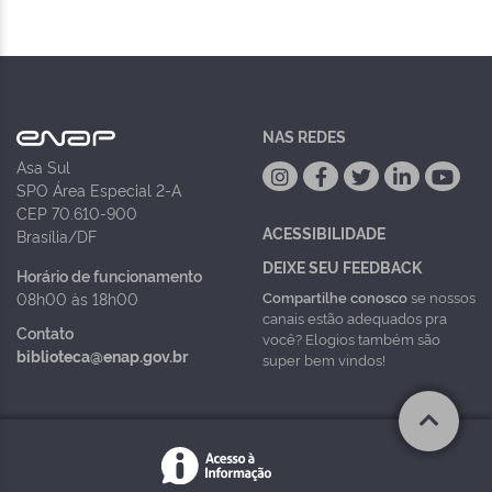
NAS REDES
Asa Sul
SPO Área Especial 2-A
CEP 70.610-900
ACESSIBILIDADE
Brasília/DF
DEIXE SEU FEEDBACK
Horário de funcionamento
Compartilhe conosco
se nossos
08h00 às 18h00
canais estão adequados pra
Contato
você? Elogios também são
biblioteca@enap.gov.br
super bem vindos!