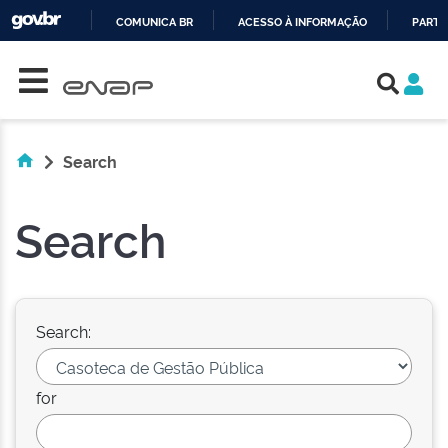
COMUNICA BR
ACESSO À INFORMAÇÃO
PARTI
Skip navigation
IR
PARA
O
CONTEÚDO
Search
Search
Search:
for