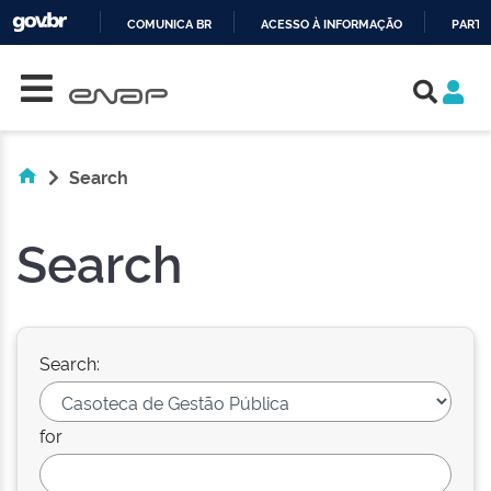
COMUNICA BR
ACESSO À INFORMAÇÃO
PARTI
Skip navigation
IR
PARA
O
CONTEÚDO
Search
Search
Search:
for