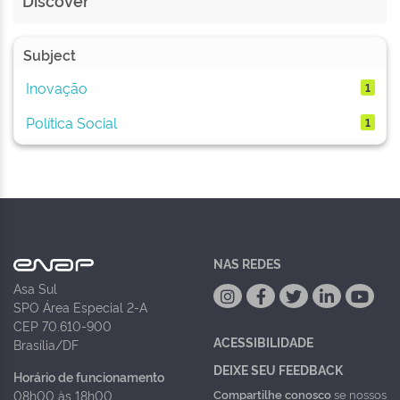
Discover
Subject
Inovação
1
Política Social
1
NAS REDES
Asa Sul
SPO Área Especial 2-A
CEP 70.610-900
ACESSIBILIDADE
Brasília/DF
DEIXE SEU FEEDBACK
Horário de funcionamento
Compartilhe conosco
se nossos
08h00 às 18h00