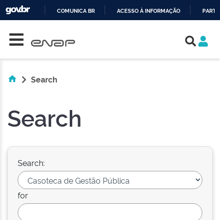
COMUNICA BR
ACESSO À INFORMAÇÃO
PARTI
Skip navigation
IR
PARA
O
CONTEÚDO
Search
Search
Search:
for