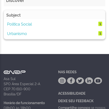
Discover
Subject
Política Social
1
Urbanismo
1
NAS REDES
Asa Sul
SPO Área Especial 2-A
CEP 70.610-900
ACESSIBILIDADE
Brasília/DF
DEIXE SEU FEEDBACK
Horário de funcionamento
Compartilhe conosco
se nossos
08h00 às 18h00