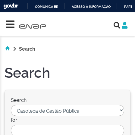
COMUNICA BR
ACESSO À INFORMAÇÃO
PARTI
Skip navigation
IR
PARA
O
CONTEÚDO
Search
Search
Search:
for