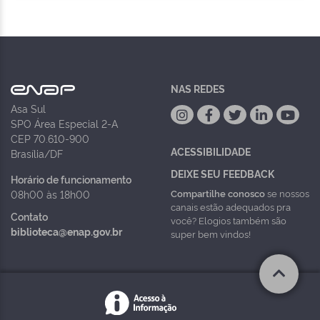
NAS REDES
Asa Sul
SPO Área Especial 2-A
CEP 70.610-900
ACESSIBILIDADE
Brasília/DF
DEIXE SEU FEEDBACK
Horário de funcionamento
Compartilhe conosco
se nossos
08h00 às 18h00
canais estão adequados pra
Contato
você? Elogios também são
biblioteca@enap.gov.br
super bem vindos!