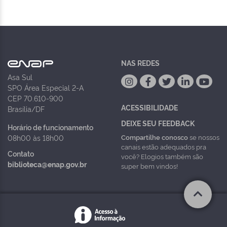
NAS REDES
Asa Sul
SPO Área Especial 2-A
CEP 70.610-900
ACESSIBILIDADE
Brasília/DF
DEIXE SEU FEEDBACK
Horário de funcionamento
Compartilhe conosco
se nossos
08h00 às 18h00
canais estão adequados pra
Contato
você? Elogios também são
biblioteca@enap.gov.br
super bem vindos!