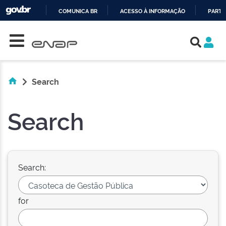
COMUNICA BR
ACESSO À INFORMAÇÃO
PARTI
Skip navigation
IR
PARA
O
CONTEÚDO
Search
Search
Search:
for