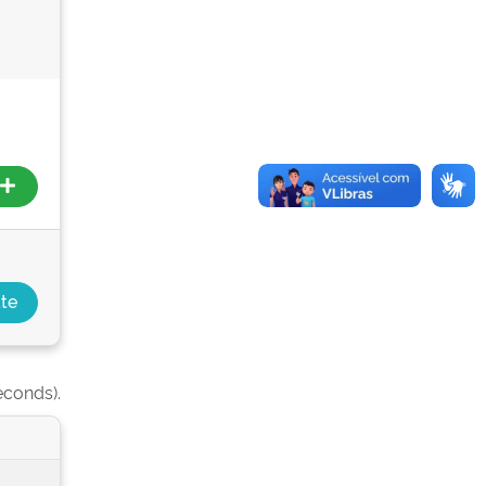
econds).