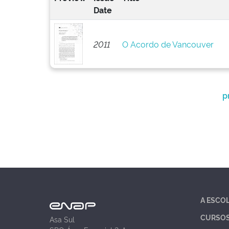
Date
2011
O Acordo de Vancouver
p
A ESCO
CURSO
Asa Sul