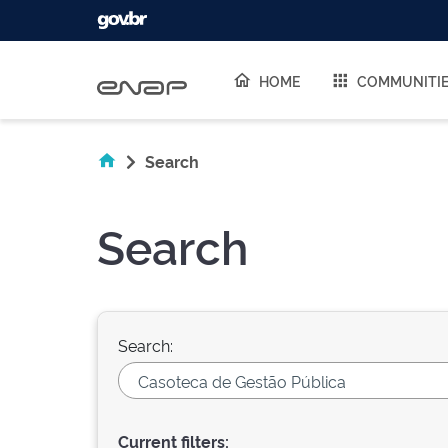
Skip navigation
HOME
COMMUNITI
Search
Search
Search:
Current filters: