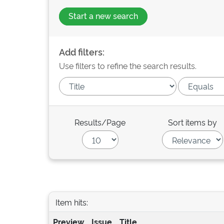
Start a new search
Add filters:
Use filters to refine the search results.
Results/Page
Sort items by
Item hits:
Preview
Issue
Title