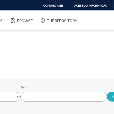
COMUNICA BR
ACESSO À INFORMAÇÃO
IR
PARA
ES
BROWSE
THE REPOSITORY
O
CONTEÚDO
for