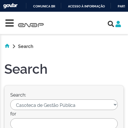
COMUNICA BR
ACESSO À INFORMAÇÃO
PARTI
Skip navigation
IR
PARA
O
CONTEÚDO
Search
Search
Search:
for