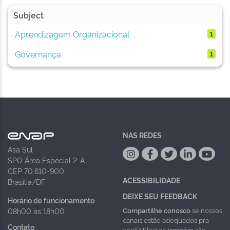
Subject
Aprendizagem Organizacional
1
Governança
1
NAS REDES
Asa Sul
SPO Área Especial 2-A
CEP 70.610-900
ACESSIBILIDADE
Brasília/DF
DEIXE SEU FEEDBACK
Horário de funcionamento
Compartilhe conosco
se nossos
08h00 às 18h00
canais estão adequados pra
Contato
você? Elogios também são