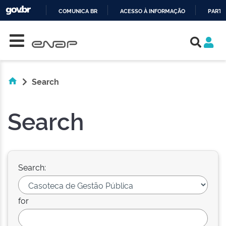
COMUNICA BR
ACESSO À INFORMAÇÃO
PARTI
Skip navigation
IR
PARA
O
CONTEÚDO
Search
Search
Search:
for