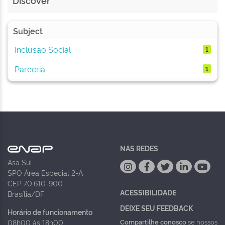
Discover
Subject
Inclusão Social
1
Parceria
1
NAS REDES
Asa Sul
SPO Área Especial 2-A
CEP 70.610-900
ACESSIBILIDADE
Brasília/DF
DEIXE SEU FEEDBACK
Horário de funcionamento
Compartilhe conosco
se nossos
08h00 às 18h00