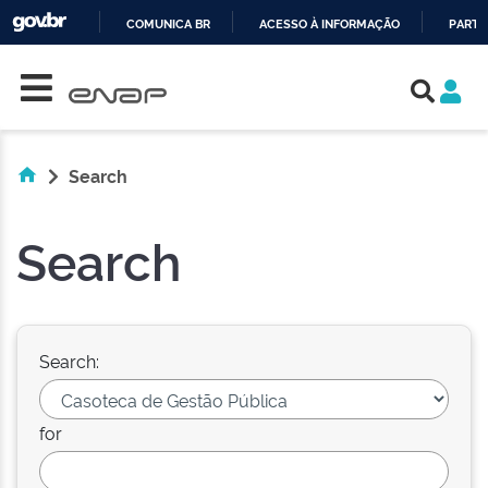
COMUNICA BR
ACESSO À INFORMAÇÃO
PARTI
Skip navigation
IR
PARA
O
CONTEÚDO
Search
Search
Search:
for