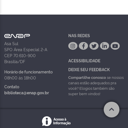
NAS REDES
Asa Sul
SPO Área Especial 2-A
CEP 70.610-900
ACESSIBILIDADE
Brasília/DF
DEIXE SEU FEEDBACK
Horário de funcionamento
Compartilhe conosco
se nossos
08h00 às 18h00
canais estão adequados pra
Contato
você? Elogios também são
biblioteca@enap.gov.br
super bem vindos!