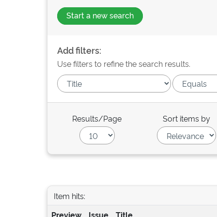
Start a new search
Add filters:
Use filters to refine the search results.
Results/Page
Sort items by
Item hits:
Preview
Issue
Title