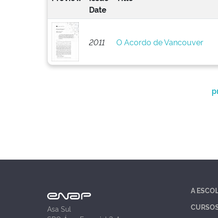
Date
2011
O Acordo de Vancouver
p
A ESCO
CURSO
Asa Sul