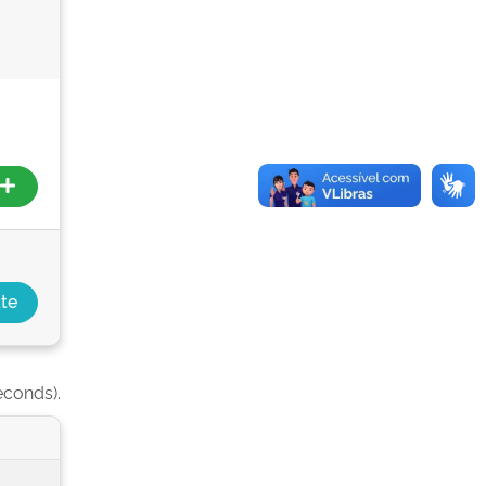
econds).