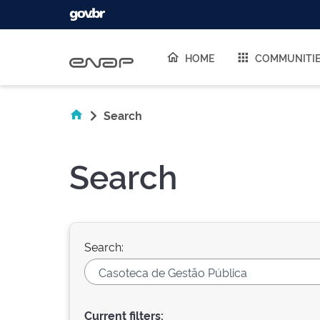
Skip navigation
HOME
COMMUNITI
Search
Search
Search:
Current filters: