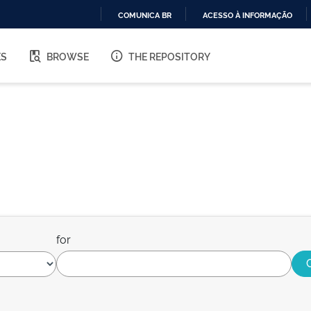
COMUNICA BR
ACESSO À INFORMAÇÃO
IR
PARA
ES
BROWSE
THE REPOSITORY
O
CONTEÚDO
for