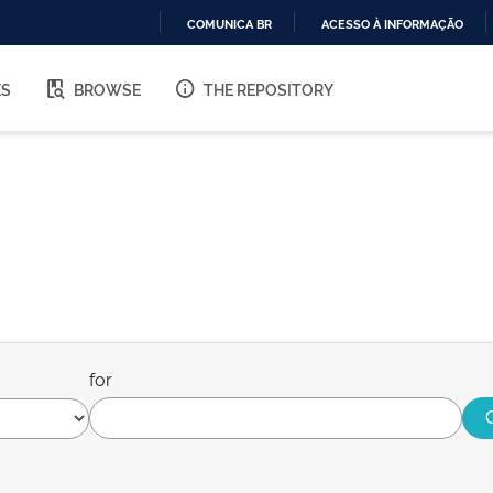
COMUNICA BR
ACESSO À INFORMAÇÃO
IR
PARA
ES
BROWSE
THE REPOSITORY
O
CONTEÚDO
for