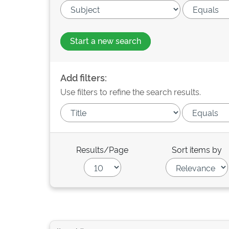
Start a new search
Add filters:
Use filters to refine the search results.
Results/Page
Sort items by