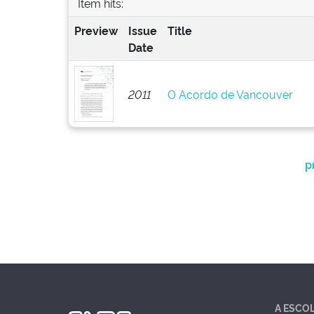
Item hits:
Preview
Issue
Title
Date
2011
O Acordo de Vancouver
p
A ESCO