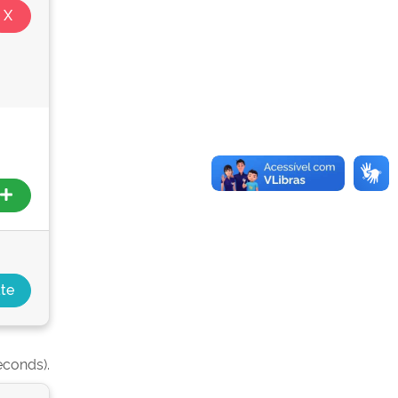
econds).