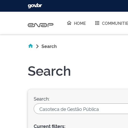
Skip navigation
HOME
COMMUNITI
Search
Search
Search:
Current filters: