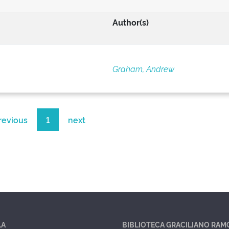
Author(s)
Graham, Andrew
revious
1
next
LA
BIBLIOTECA GRACILIANO RAM