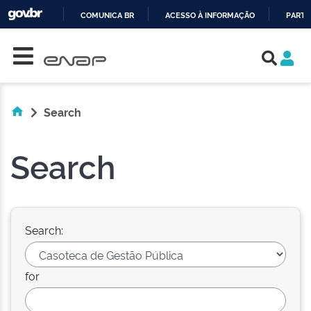
COMUNICA BR
ACESSO À INFORMAÇÃO
PARTI
Skip navigation
IR
PARA
O
CONTEÚDO
Search
Search
Search:
for