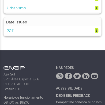
Urbanismo
1
Date issued
2011
1
NAS REDES
Asa Sul
SPO Área Especial 2-A
CEP 70.610-900
ACESSIBILIDADE
Brasília/DF
DEIXE SEU FEEDBACK
Horário de funcionamento
Compartilhe conosco
se nossos
08h00 às 18h00